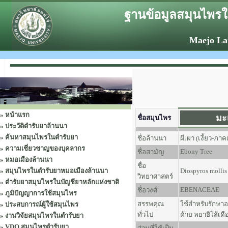
ฐานข้อมูลสมุนไพรใ
Maejo La
»
หน้าแรก
มะ
ชื่อสมุนไพร
»
ประวัติตำรับยาล้านนา
»
ค้นหาสมุนไพรในตำรับยา
ชื่อล้านนา
ผีเผา (เงี้ยว-ภา
»
ความเชี่ยวชาญของบุคลากร
Ebony Tree
ชื่อสามัญ
»
หมอเมืองล้านนา
ชื่อ
»
สมุนไพรในตำรับยาหมอเมืองล้านนา
Diospyros mollis 
วิทยาศาสตร์
»
ตำรับยาสมุนไพรในบัญชียาหลักแห่งชาติ
EBENACEAE
ชื่อวงศ์
»
ภูมิปัญญาการใช้สมุนไพร
สรรพคุณ
ใช้สำหรับรักษา
»
ประสบการณ์ผู้ใช้สมุนไพร
ทั่วไป
ด้าย พยาธิไส้เด
»
งานวิจัยสมุนไพรในตำรับยา
»
VDO สมุนไพรตำรับยา