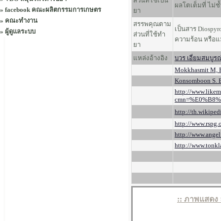
ส่วนที่ใช้เป็น
ผลโตเต็มที่ ไม่ช้
»
facebook คณะผลิตกรรมการเกษตร
ยา
»
คณะทำงาน
สรรพคุณตาม
เป็นสาร Diospyro
»
ผู้ดูแลระบบ
ส่วนที่ใช้ทำ
ความร้อน หรือแม
ยา
แหล่งอ้างอิง
บวร เอี่ยมสมบูรณ์
Mokkhasmit M, Pe
Konsomboon S. B
http://www.likem
cmn=%E0%B8
http://th.wikiped
http://www.rspg.
http://www.angel
http://www.tonkla
:: ภาพแสดง 