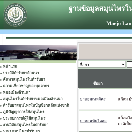
ฐานข้อมูลสมุนไพรใน
Maejo Lan
»
หน้าแรก
»
ประวัติตำรับยาล้านนา
»
ค้นหาสมุนไพรในตำรับยา
ชื่อยา
»
ความเชี่ยวชาญของบุคลากร
»
หมอเมืองล้านนา
»
สมุนไพรในตำรับยาหมอเมืองล้านนา
ยาหอมเทพจิตร
แก้ลม บ
»
ตำรับยาสมุนไพรในบัญชียาหลักแห่งชาติ
»
ภูมิปัญญาการใช้สมุนไพร
แก้ลมวิ
»
ประสบการณ์ผู้ใช้สมุนไพร
ยาหอมทิพโอสถ
มะลิเป็
»
งานวิจัยสมุนไพรในตำรับยา
»
VDO สมุนไพรตำรับยา