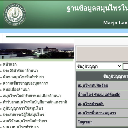
ฐานข้อมูลสมุนไพรใน
Maejo Lan
»
หน้าแรก
»
ประวัติตำรับยาล้านนา
ชื่อภูมิปัญญาก
»
ค้นหาสมุนไพรในตำรับยา
»
ความเชี่ยวชาญของบุคลากร
สมุนไพรดับพิษร้อน
»
หมอเมืองล้านนา
น้ำตะไคร้ ขับลม แก้ท้องอืด
»
สมุนไพรในตำรับยาหมอเมืองล้านนา
»
ตำรับยาสมุนไพรในบัญชียาหลักแห่งชาติ
สมุนไพรบำรุงตับ
»
ภูมิปัญญาการใช้สมุนไพร
สมุนไพรพื้นบาน พลูคาว
»
ประสบการณ์ผู้ใช้สมุนไพร
»
งานวิจัยสมุนไพรในตำรับยา
โกฐเขมา
»
VDO สมุนไพรตำรับยา