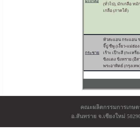
มะเกลือ
(ทั่วไป), มักเกลือ หม
เกลือ (ภาคใต้)
หัวสะแอน กระแอน ร
จี๊ปู ซีพู (เงี้ยว-แม่ฮ
กระชาย
เร้าะ เป๊าะสี (กะเหรี
ขิงแดง ขิงทราย (อีส
พระอาทิตย์ (กรุงเทพ
คณะผลิตกรรมการเกษตร ม
อ.สันทราย จ.เชียงใหม่ 5029