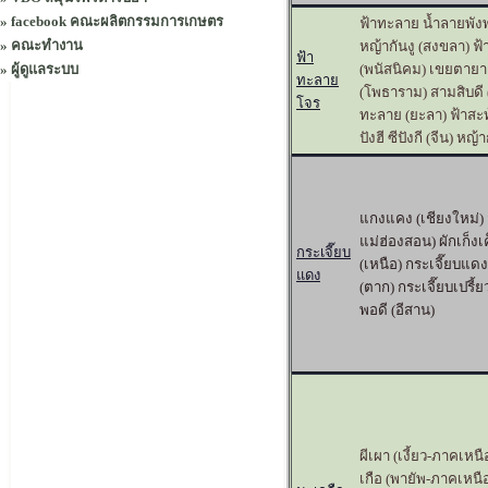
»
facebook คณะผลิตกรรมการเกษตร
ฟ้าทะลาย น้ำลายพัง
»
คณะทำงาน
หญ้ากันงู (สงขลา) ฟ
ฟ้า
»
ผู้ดูแลระบบ
(พนัสนิคม) เขยตาย
ทะลาย
(โพธาราม) สามสิบดี 
โจร
ทะลาย (ยะลา) ฟ้าสะท้
ปังฮี ซีปังกี (จีน) หญ้
แกงแคง (เชียงใหม่) ส้
แม่ฮ่องสอน) ผักเก็งเค
กระเจี๊ยบ
(เหนือ) กระเจี๊ยบแด
แดง
(ตาก) กระเจี๊ยบเปรี้ย
พอดี (อีสาน)
ผีเผา (เงี้ยว-ภาคเหนื
เกือ (พายัพ-ภาคเหนือ