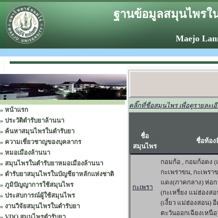
ฐานข้อมูลสมุนไพรใน
Maejo Lan
คลิ๊กที่ชื่อสมุนไพร เพื่อดูรายละเอ
»
หน้าแรก
»
ประวัติตำรับยาล้านนา
»
ค้นหาสมุนไพรในตำรับยา
ชื่อ
ชื่อท้องถ
»
ความเชี่ยวชาญของบุคลากร
สมุนไพร
»
หมอเมืองล้านนา
กอมก้อ , กอมก้อดง (
»
สมุนไพรในตำรับยาหมอเมืองล้านนา
กะเพราขน, กะเพราข
»
ตำรับยาสมุนไพรในบัญชียาหลักแห่งชาติ
แดง(ภาคกลาง) ห่อกวอ
»
ภูมิปัญญาการใช้สมุนไพร
กะเพรา
(กะเหรี่ยง แม่ฮ่องสอ
»
ประสบการณ์ผู้ใช้สมุนไพร
(เงี้ยว แม่ฮ่องสอน) อ
»
งานวิจัยสมุนไพรในตำรับยา
ตะวันออกเฉียงเหนือ
»
VDO สมุนไพรตำรับยา