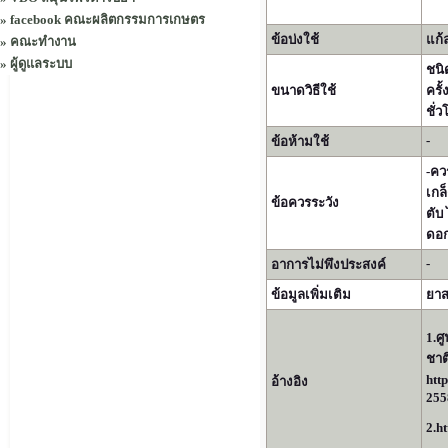
»
facebook คณะผลิตกรรมการเกษตร
ข้อบ่งใช้
แก้
»
คณะทำงาน
»
ผู้ดูแลระบบ
ชนิ
ขนาดวิธีใช้
ครั้
ชั่ว
-
ข้อห้ามใช้
-คว
เกล
ข้อควรระวัง
ตับ
ดอก
-
อาการไม่พึงประสงค์
ข้อมูลเพิ่มเติม
ยาส
1.ศ
ชาต
htt
อ้างอิง
255
2.h