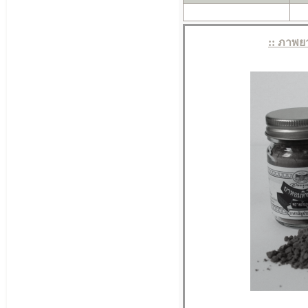
:: ภาพย