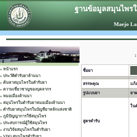
ฐานข้อมูลสมุนไพรใ
Maejo La
:
»
หน้าแรก
ชื่อยา
»
ประวัติตำรับยาล้านนา
»
ค้นหาสมุนไพรในตำรับยา
สรรพคุณ
แก้
»
ความเชี่ยวชาญของบุคลากร
รูปแบบยา
ยาผ
»
หมอเมืองล้านนา
»
สมุนไพรในตำรับยาหมอเมืองล้านนา
ในต
»
ตำรับยาสมุนไพรในบัญชียาหลักแห่งชาติ
»
ภูมิปัญญาการใช้สมุนไพร
สูตรตำรับ
»
ประสบการณ์ผู้ใช้สมุนไพร
»
งานวิจัยสมุนไพรในตำรับยา
»
VDO สมุนไพรตำรับยา